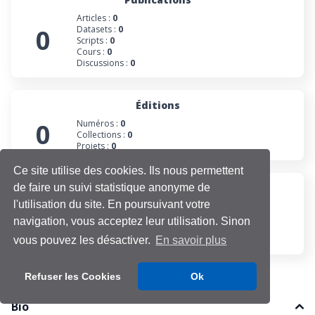
Articles :
0
0
Datasets :
0
Scripts :
0
Cours :
0
Discussions :
0
Éditions
0
Numéros :
0
Collections :
0
Projets :
0
Ce site utilise des cookies. Ils nous permettent
de faire un suivi statistique anonyme de
Participations
l'utilisation du site. En poursuivant votre
Évaluations :
0
1
Projets :
1
navigation, vous acceptez leur utilisation. Sinon
Cours :
0
Discussions :
0
vous pouvez les désactiver.
En savoir plus
Refuser les Cookies
Ok
Bio