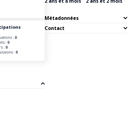
2 ans et 8 mois
2 ans et 2 mois
Métadonnées
cipations
Contact
uations :
0
ets :
0
s :
0
ussions :
0