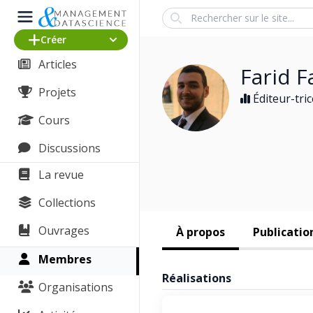
Search
Créer
Articles
Farid F
Projets
Éditeur-tric
Cours
Discussions
La revue
Collections
Ouvrages
À propos
Publicatio
Membres
Réalisations
Organisations