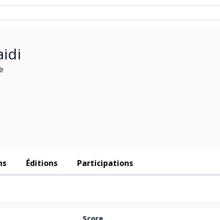
aidi
e
ns
Éditions
Participations
Score