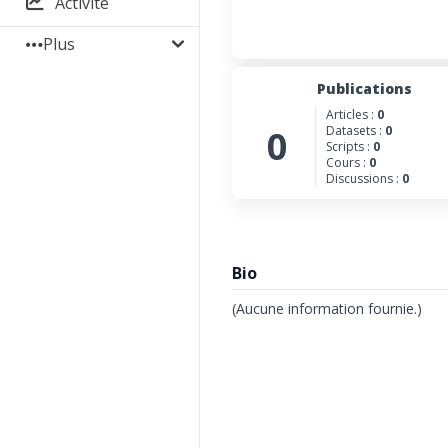
Activité
Plus
Publications
Articles :
0
0
Datasets :
0
Scripts :
0
Cours :
0
Discussions :
0
Bio
(Aucune information fournie.)