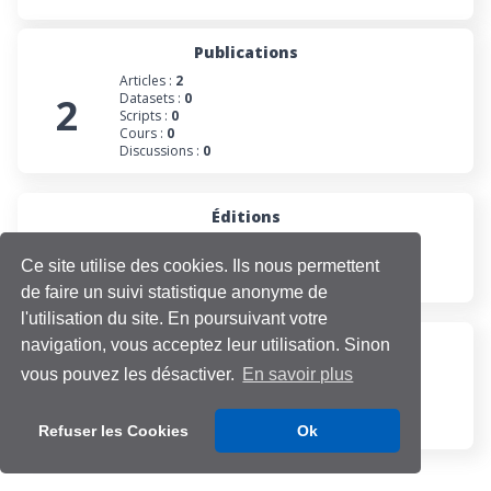
Publications
Articles :
2
2
Datasets :
0
Scripts :
0
Cours :
0
Discussions :
0
Éditions
0
Numéros :
0
Collections :
0
Ce site utilise des cookies. Ils nous permettent
Projets :
0
de faire un suivi statistique anonyme de
l'utilisation du site. En poursuivant votre
navigation, vous acceptez leur utilisation. Sinon
Participations
Évaluations :
0
vous pouvez les désactiver.
En savoir plus
0
Projets :
0
Cours :
0
Discussions :
0
Refuser les Cookies
Ok