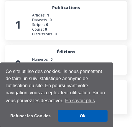
Publications
Articles :
1
1
Datasets :
0
Scripts :
0
Cours :
0
Discussions :
0
Éditions
0
Numéros :
0
Collections :
0
Projets :
0
Ce site utilise des cookies. Ils nous permettent
de faire un suivi statistique anonyme de
l'utilisation du site. En poursuivant votre
Participations
navigation, vous acceptez leur utilisation. Sinon
Évaluations :
0
0
Projets :
0
vous pouvez les désactiver.
En savoir plus
Cours :
0
Discussions :
0
Refuser les Cookies
Ok