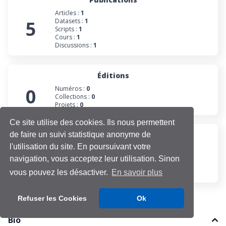
Articles :
1
5
Datasets :
1
Scripts :
1
Cours :
1
Discussions :
1
Éditions
0
Numéros :
0
Collections :
0
Projets :
0
Ce site utilise des cookies. Ils nous permettent
de faire un suivi statistique anonyme de
Participations
l'utilisation du site. En poursuivant votre
Évaluations :
0
0
Projets :
0
navigation, vous acceptez leur utilisation. Sinon
Cours :
0
Discussions :
0
vous pouvez les désactiver.
En savoir plus
Refuser les Cookies
Ok
Bio