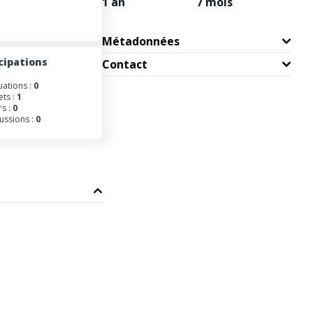
1 an
7 mois
Métadonnées
cipations
Contact
uations :
0
ets :
1
s :
0
ussions :
0