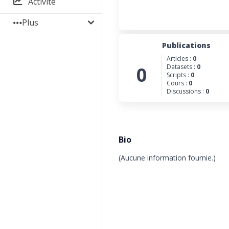
Activité
Plus
Publications
Articles :
0
0
Datasets :
0
Scripts :
0
Cours :
0
Discussions :
0
Bio
(Aucune information fournie.)