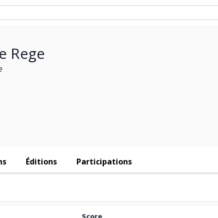
te Rege
e
ns
Éditions
Participations
Score