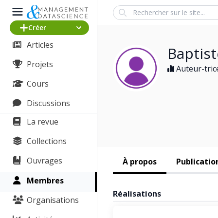
Search
Créer
Articles
Baptis
Projets
Auteur-tric
Cours
Discussions
La revue
Collections
Ouvrages
À propos
Publicatio
Membres
Réalisations
Organisations