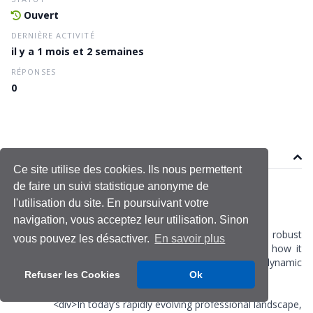
Ouvert
DERNIÈRE ACTIVITÉ
il y a 1 mois et 2 semaines
RÉPONSES
0
Sujet
Ce site utilise des cookies. Ils nous permettent
de faire un suivi statistique anonyme de
paul77
l'utilisation du site. En poursuivant votre
Le 24 juin 2026
Dernière modification le 24 juin 2026
navigation, vous acceptez leur utilisation. Sinon
<div>Explore the essential components of a robust
vous pouvez les désactiver.
En savoir plus
leadership development training program and how it
empowers professionals to thrive in dynamic
Refuser les Cookies
Ok
environments.</div>
<div></div>
<div>In today’s rapidly evolving professional landscape,