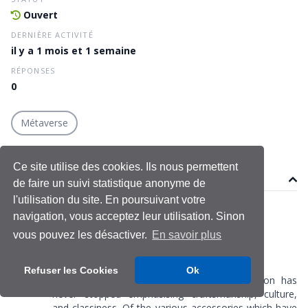
Ouvert
DERNIÈRE ACTIVITÉ
il y a 1 mois et 1 semaine
RÉPONSES
0
Métaverse
Ce site utilise des cookies. Ils nous permettent
Sujet
de faire un suivi statistique anonyme de
l'utilisation du site. En poursuivant votre
Gulbahar008978
navigation, vous acceptez leur utilisation. Sinon
Le 24 juin 2026
vous pouvez les désactiver.
En savoir plus
Dernière modification le 24 juin 2026
Refuser les Cookies
Ok
<span style= »font-weight: 400″>Ethnic fashion has
never stopped emphasising craftsmanship, culture,
and classiness. Of the various accessories which have