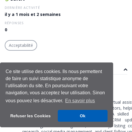
DERNIÈRE ACTIVITÉ
il y a 1 mois et 2 semaines
RÉPONSES
0
Acceptabilité
Sujet
Ce site utilise des cookies. Ils nous permettent
de faire un suivi statistique anonyme de
nataliewood073
l'utilisation du site. En poursuivant votre
Le 19 juin 2026
navigation, vous acceptez leur utilisation. Sinon
Dernière modification le 19 juin 2026
vous pouvez les désactiver.
En savoir plus
Real Estate VA Services provide professional virtual assis
agents, brokers, property managers, and investors, help
daily operations and improve productivity. A skilled 
Refuser les Cookies
Ok
Assistant can manage lead generation, CRM upda
scheduling, email management, data entry, listing co
research, social media management, and client follow-up