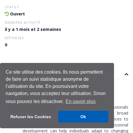
STATUT
Ouvert
DERNIÈRE ACTIVITÉ
il y a 1 mois et 2 semaines
RÉPONSES
0
Ce site utilise des cookies. Ils nous permettent
Sujet
de faire un suivi statistique anonyme de
l'utilisation du site. En poursuivant votre
tbs1212
navigation, vous acceptez leur utilisation. Sinon
Le 19 juin 2026
Dernière modification le 19 juin 2026
vous pouvez les désactiver.
En savoir plus
In a rapidly evolving business landscape, professionals
need strong leadership skills and a broad
Refuser les Cookies
Ok
understanding of international business practices to
remain competitive. Continuous professional
development can help individuals adapt to changing