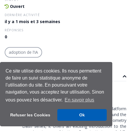
Ouvert
DERNIÈRE ACTIVITÉ
il y a 1 mois et 3 semaines
RÉPONSES
0
adoption de l’IA
Ce site utilise des cookies. Ils nous permettent
Sujet
de faire un suivi statistique anonyme de
l'utilisation du site. En poursuivant votre
dabapog153
navigation, vous acceptez leur utilisation. Sinon
Le 18 juin 2026
vous pouvez les désactiver.
En savoir plus
Dernière modification le 18 juin 2026
Geometry Dash Lite
is a fast-paced rhythm platform
game that has attracted millions of players around the
Refuser les Cookies
Ok
world. As the free version of the popular Geometry
Dash series, it offers an exciting introduction to the