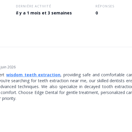
DERNIÈRE ACTIVITÉ
RÉPONSES
il y a 1 mois et 3 semaines
0
 juin 2026
ert
wisdom teeth extraction
, providing safe and comfortable ca
 you’re searching for teeth extraction near me, our skilled dentists e
advanced techniques. We also specialize in decayed tooth extractio
 comfort. Choose Edge Dental for gentle treatment, personalized care
 priority.