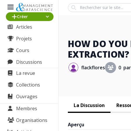
Search
Créer
Articles
Projets
HOW DO YOU 
Cours
EXTRACTION?
Discussions
flackflores
0 par
La revue
Collections
Ouvrages
La Discussion
Resso
Membres
Organisations
Aperçu