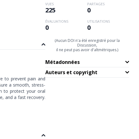
VUES
PARTAGES
225
0
ÉVALUATIONS
UTILISATIONS
0
0
(Aucun DOI n'a été enregistré pour la
Discussion,
il ne peut pas avoir d'altmétriques.)
Métadonnées
Auteurs et copyright
re to prevent pain and
nsure a smooth, stress-
n to protect your oral
, and a fast recovery.