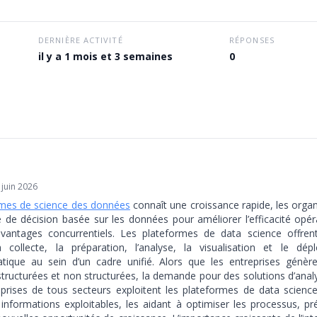
DERNIÈRE ACTIVITÉ
RÉPONSES
il y a 1 mois et 3 semaines
0
 juin 2026
mes de science des données
connaît une croissance rapide, les orga
e de décision basée sur les données pour améliorer l’efficacité opéra
avantages concurrentiels. Les plateformes de data science offre
a collecte, la préparation, l’analyse, la visualisation et le d
tique au sein d’un cadre unifié. Alors que les entreprises génè
tructurées et non structurées, la demande pour des solutions d’ana
prises de tous secteurs exploitent les plateformes de data scienc
informations exploitables, les aidant à optimiser les processus, pr