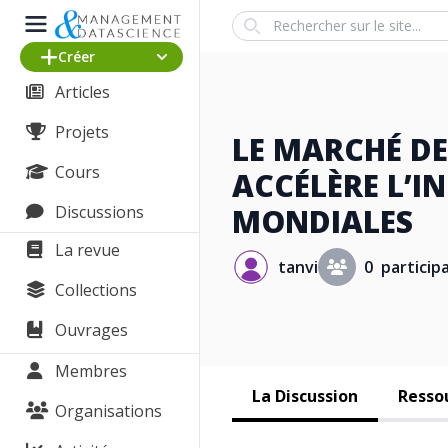
Search
Créer
Articles
Projets
LE MARCHÉ DE
Cours
ACCÉLÈRE L’I
Discussions
MONDIALES
La revue
tanvi
0 particip
Collections
Ouvrages
Membres
La Discussion
Ressou
Organisations