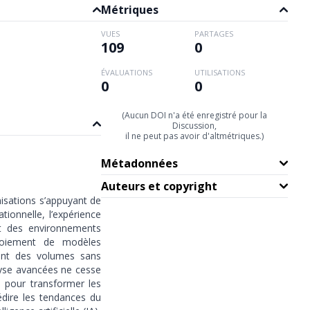
Métriques
VUES
PARTAGES
109
0
ÉVALUATIONS
UTILISATIONS
0
0
(Aucun DOI n'a été enregistré pour la
Discussion,
il ne peut pas avoir d'altmétriques.)
Métadonnées
Auteurs et copyright
nisations s’appuyant de
tionnelle, l’expérience
nt des environnements
éploiement de modèles
rent des volumes sans
lyse avancées ne cesse
e pour transformer les
édire les tendances du