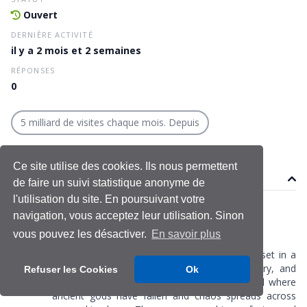
Ouvert
DERNIÈRE ACTIVITÉ
il y a 2 mois et 2 semaines
RÉPONSES
0
5 milliard de visites chaque mois. Depuis
Ce site utilise des cookies. Ils nous permettent
Sujet
de faire un suivi statistique anonyme de
l'utilisation du site. En poursuivant votre
ivanbrown
navigation, vous acceptez leur utilisation. Sinon
Le 20 mai 2026
vous pouvez les désactiver.
En savoir plus
Dernière modification le 20 mai 2026
Idols Of Ash
is an exciting action RPG game set in a
dark fantasy world filled with danger, mystery, and
Refuser les Cookies
Ok
powerful enemies. Players enter a broken land where
ancient gods have fallen and chaos spreads across