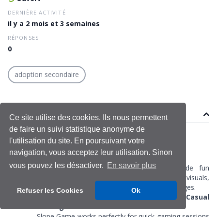
DERNIÈRE ACTIVITÉ
il y a 2 mois et 3 semaines
RÉPONSES
0
adoption secondaire
Sujet
Ce site utilise des cookies. Ils nous permettent
de faire un suivi statistique anonyme de
spreadwrong
l'utilisation du site. En poursuivant votre
Le 13 mai 2026
navigation, vous acceptez leur utilisation. Sinon
Dernière modification le 13 mai 2026
vous pouvez les désactiver.
En savoir plus
Play
Slope Game
anytime for quick arcade fun
featuring endless rolling action, futuristic visuals,
responsive controls, and intense speed challenges.
Refuser les Cookies
Ok
Fast Arcade Gameplay Perfect For Casual
Gaming Sessions
Slope Game works perfectly for quick gaming sessions