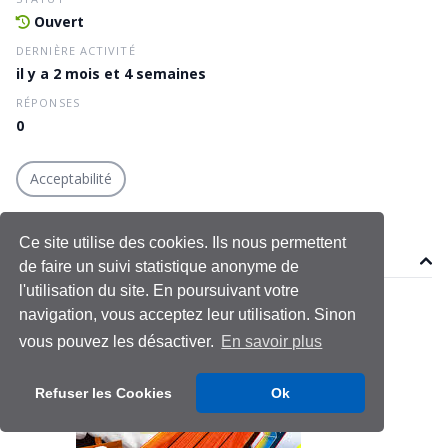
Ouvert
DERNIÈRE ACTIVITÉ
il y a 2 mois et 4 semaines
RÉPONSES
0
Acceptabilité
Ce site utilise des cookies. Ils nous permettent
Sujet
de faire un suivi statistique anonyme de
l'utilisation du site. En poursuivant votre
giletfar
navigation, vous acceptez leur utilisation. Sinon
Le 11 mai 2026
vous pouvez les désactiver.
En savoir plus
Dernière modification le 11 mai 2026
Refuser les Cookies
Ok