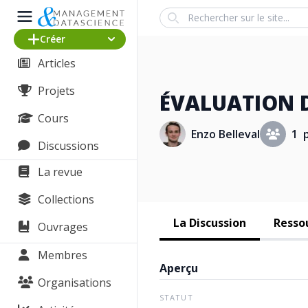
Search
Créer
Articles
Projets
ÉVALUATION D
Cours
Enzo Belleval
1 p
Discussions
La revue
Collections
La Discussion
Ressou
Ouvrages
Membres
Aperçu
Organisations
STATUT