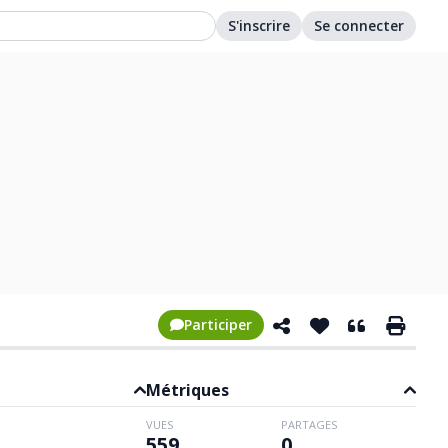
S'inscrire
Se connecter
Participer
Métriques
VUES
PARTAGES
559
0