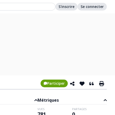
S'inscrire
Se connecter
Participer
Métriques
VUES
PARTAGES
781
0