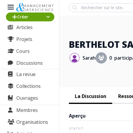
Search
Créer
Articles
Projets
BERTHELOT S
Cours
Sarah
0 particip
Discussions
La revue
Collections
La Discussion
Resso
Ouvrages
Membres
Aperçu
Organisations
STATUT