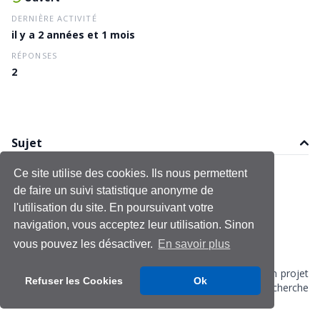
DERNIÈRE ACTIVITÉ
il y a 2 années et 1 mois
RÉPONSES
2
Sujet
Ce site utilise des cookies. Ils nous permettent
Fabienne GARCIA
de faire un suivi statistique anonyme de
Le 24 juin 2024
Dernière modification le 24 juin 2024
l'utilisation du site. En poursuivant votre
Bonjour,
navigation, vous acceptez leur utilisation. Sinon
vous pouvez les désactiver.
En savoir plus
Est-il possible pour les étudiants de déposer un projet
Refuser les Cookies
Ok
ayant donné lieu à un mémoire collectif de recherche
sur ce thème?