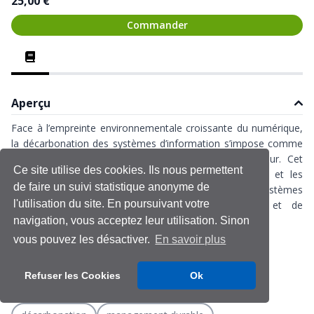
25,00 €
Commander
Aperçu
Face à l’empreinte environnementale croissante du numérique,
la décarbonation des systèmes d’information s’impose comme
un enjeu stratégique, technologique et sociétal majeur. Cet
Ce site utilise des cookies. Ils nous permettent
ouvrage collectif explore les leviers d’action concrets et les
de faire un suivi statistique anonyme de
obstacles à surmonter pour inscrire durablement les systèmes
l'utilisation du site. En poursuivant votre
d’information (SI) dans une logique de sobriété et de
responsabilité.
navigation, vous acceptez leur utilisation. Sinon
vous pouvez les désactiver.
En savoir plus
Formats :
Livre broché 311p. coul.
Refuser les Cookies
Ok
Livre numérique Kindle