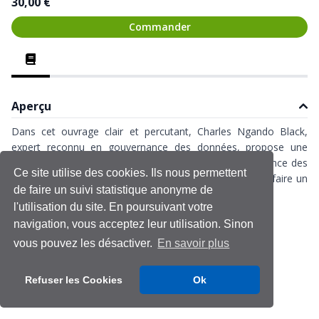
30,00 €
Commander
Aperçu
Dans cet ouvrage clair et percutant, Charles Ngando Black,
expert reconnu en gouvernance des données, propose une
approche radicalement différente : intégrer la gouvernance des
Ce site utilise des cookies. Ils nous permettent
données au cœur de l’architecture d’entreprise pour en faire un
de faire un suivi statistique anonyme de
levier de transformation et de performance.
l'utilisation du site. En poursuivant votre
Formats :
navigation, vous acceptez leur utilisation. Sinon
Livre broché 404p. n&b
vous pouvez les désactiver.
En savoir plus
Livre numérique Kindle
Refuser les Cookies
Ok
Datascience
Gouvernance
Méthode