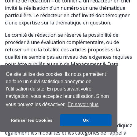
comité de rédaction – de confier à un rédacteur en chef
invité la réalisation d’un numéro sur une thématique
particulière. Le rédacteur en chef invité doit témoigner
d’une expertise sur la thématique en question.
Le comité de rédaction se réserve la possibilité de
procéder à une évaluation complémentaire, ou de
refuser un ou la totalité des articles proposés si la
qualité ne semble pas au niveau des exigences requises
pour être publiés au sein de Management & Data
Science.
Ce site utilise des cookies. Ils nous permettent
de faire un suivi statistique anonyme de
Pour cela, remplissez directement un appel à
l'utilisation du site. En poursuivant votre
contribution à partir du formulaire en ligne :
navigation, vous acceptez leur utilisation. Sinon
https://management-
vous pouvez les désactiver.
En savoir plus
datascience.org/contribute/create/project/
Dans cet appel à contribution, précisez le titre, le
Refuser les Cookies
Ok
résumé et le contenu de l’appel à contribution. Indiquez
également les modalités et les catégories de l’appel à