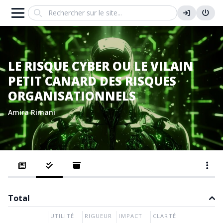
Search
LE RISQUE CYBER OU LE VILAIN
PETIT CANARD DES RISQUES
ORGANISATIONNELS
Amira Rimani
Total
UTILITÉ
RIGUEUR
IMPACT
CLARTÉ