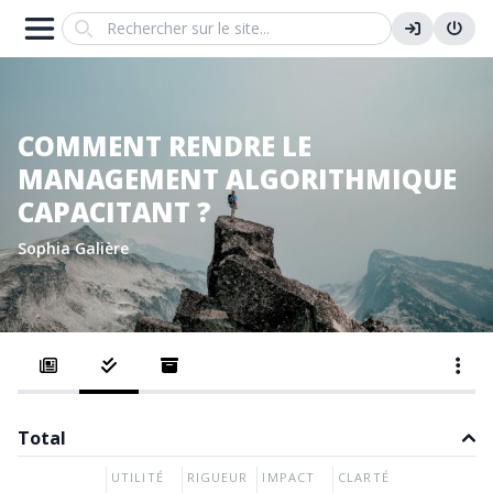
Search
COMMENT RENDRE LE
MANAGEMENT ALGORITHMIQUE
CAPACITANT ?
Sophia Galière
Total
UTILITÉ
RIGUEUR
IMPACT
CLARTÉ