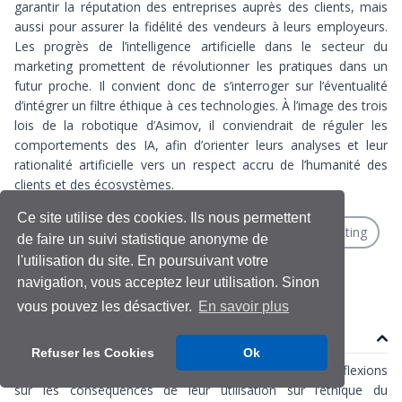
garantir la réputation des entreprises auprès des clients, mais
aussi pour assurer la fidélité des vendeurs à leurs employeurs.
Les progrès de l’intelligence artificielle dans le secteur du
marketing promettent de révolutionner les pratiques dans un
futur proche. Il convient donc de s’interroger sur l’éventualité
d’intégrer un filtre éthique à ces technologies. À l’image des trois
lois de la robotique d’Asimov, il conviendrait de réguler les
comportements des IA, afin d’orienter leurs analyses et leur
rationalité artificielle vers un respect accru de l’humanité des
clients et des écosystèmes.
Ce site utilise des cookies. Ils nous permettent
Ethique
Intelligence artificielle générative
Marketing
de faire un suivi statistique anonyme de
l'utilisation du site. En poursuivant votre
Vente
navigation, vous acceptez leur utilisation. Sinon
vous pouvez les désactiver.
En savoir plus
Contenu
Refuser les Cookies
Ok
L’intelligence artificielle et le big data entrainent des réflexions
sur les conséquences de leur utilisation sur l’éthique du