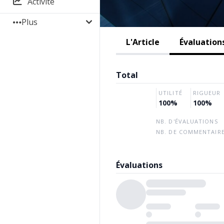
Activité
Plus
L'Article
Évaluations
Total
UTILITÉ
RIGUEUR
100%
100%
NB. D'ÉVALUATIONS
NB. DE COMMENTAIR
Évaluations