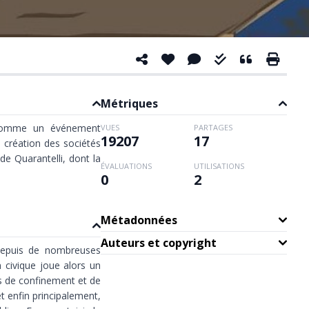
Métriques
9 comme un événement
VUES
PARTAGES
19207
17
la création des sociétés
 de Quarantelli, dont la
ÉVALUATIONS
UTILISATIONS
0
2
Métadonnées
Auteurs et copyright
 depuis de nombreuses
n civique joue alors un
es de confinement et de
et enfin principalement,