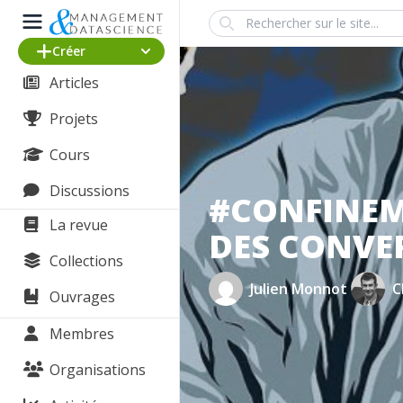
Search
Créer
Articles
Projets
Cours
Discussions
#CONFINEM
La revue
DES CONVER
Collections
Julien Monnot
C
Ouvrages
Membres
Organisations