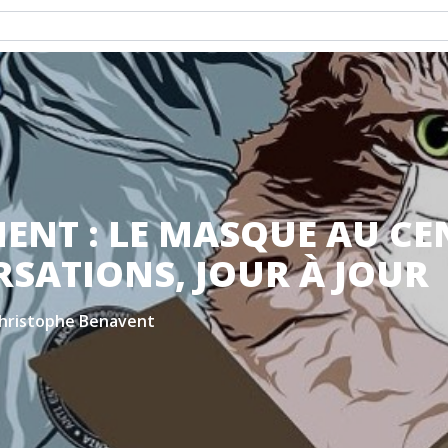
ENT : LE MASQUE AU CE
SATIONS, JOUR À JOUR
hristophe Benavent