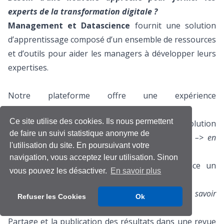
experts de la transformation digitale ?
Management et Datascience
fournit une solution
d’apprentissage composé d’un ensemble de ressources
et d’outils pour aider les managers à développer leurs
expertises.
Notre plateforme offre une expérience
d’apprentissage unique :
Ce site utilise des cookies. Ils nous permettent
Immersion à travers des compétitions et la résolution
de faire un suivi statistique anonyme de
de problèmes dans des camps d’entrainement
–>
en
l'utilisation du site. En poursuivant votre
savoir plus…
navigation, vous acceptez leur utilisation. Sinon
Expérimentation et le travail collaboratif grâce un
vous pouvez les désactiver.
En savoir plus
datalab
–>
en savoir plus…
Evaluation par les pairs des contributions
–>
en savoir
Refuser les Cookies
Ok
plus…
Partage et la publication des résultats dans une revue