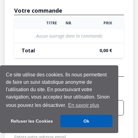
Votre commande
TITRE
NB.
PRIX
IMAGE
ACTION
Aucun ouvrage dans la commande
Total
0,00
€
Facturation
Ce site utilise des cookies. Ils nous permettent
de faire un suivi statistique anonyme de
Nom
*
l'utilisation du site. En poursuivant votre
Entrez votre nom.
navigation, vous acceptez leur utilisation. Sinon
vous pouvez les désactiver.
En savoir plus
Refuser les Cookies
Ok
Email
*
Entrez votre adresse email.