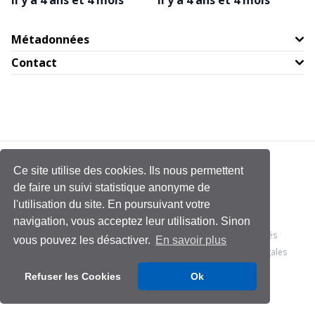
il y a 4 ans et 4 mois
il y a 4 ans et 4 mois
Métadonnées
Contact
Ce site utilise des cookies. Ils nous permettent
de faire un suivi statistique anonyme de
l'utilisation du site. En poursuivant votre
navigation, vous acceptez leur utilisation. Sinon
© 2026 - Management & Data Science
- Tous droits réservés
vous pouvez les désactiver.
En savoir plus
Conditions générales
Politique de confidentialité
Mentions légales
Refuser les Cookies
Ok