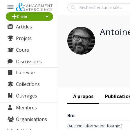
Search
Créer
Articles
Antoin
Projets
Cours
Discussions
La revue
Collections
Ouvrages
À propos
Publicatio
Membres
Bio
Organisations
(Aucune information fournie.)