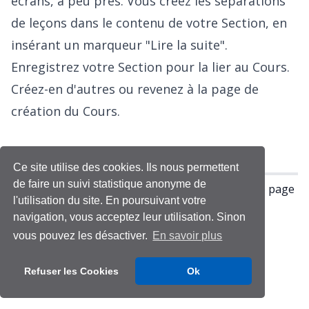
écrans, à peu près. Vous créez les séparations
de leçons dans le contenu de votre Section, en
insérant un marqueur "Lire la suite".
Enregistrez votre Section pour la lier au Cours.
Créez-en d'autres ou revenez à la page de
création du Cours.
Ce site utilise des cookies. Ils nous permettent
de faire un suivi statistique anonyme de
Vous devez être connecté-e pour accéder à cette page
l'utilisation du site. En poursuivant votre
Se connecter
navigation, vous acceptez leur utilisation. Sinon
Pas encore inscrit ?
Inscrivez-vous
vous pouvez les désactiver.
En savoir plus
Refuser les Cookies
Ok