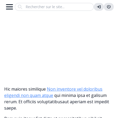
Search
POURQUOI DOIS-JE FOURNIR DES
RENSEIGNEMENTS
PROFESSIONNELS DANS MON
PROFIL ?
Hic maiores similique
Non inventore vel doloribus
eligendi non quam atque
qui minima ipsa et galisum
rerum. Et officiis voluptatibusaut aperiam est impedit
saepe.