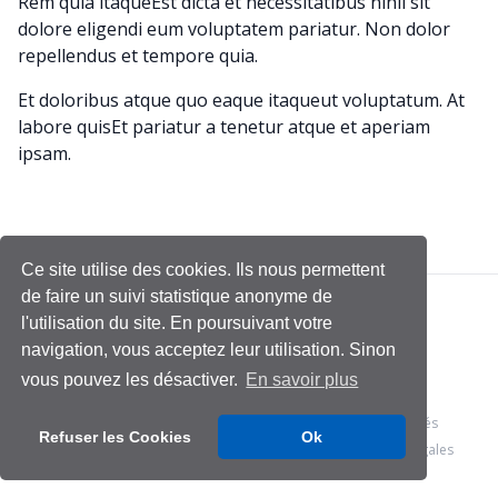
Rem quia itaqueEst dicta et necessitatibus nihil sit
dolore eligendi eum voluptatem pariatur. Non dolor
repellendus et tempore quia.
Et doloribus atque quo eaque itaqueut voluptatum. At
labore quisEt pariatur a tenetur atque et aperiam
ipsam.
Ce site utilise des cookies. Ils nous permettent
de faire un suivi statistique anonyme de
l'utilisation du site. En poursuivant votre
navigation, vous acceptez leur utilisation. Sinon
vous pouvez les désactiver.
En savoir plus
© 2026 - Management & Data Science
- Tous droits réservés
Refuser les Cookies
Ok
Conditions générales
Politique de confidentialité
Mentions légales