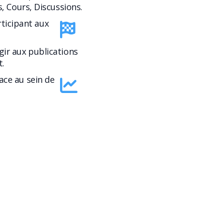
s, Cours, Discussions.
rticipant aux
gir aux publications
.
lace au sein de