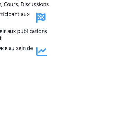
s, Cours, Discussions.
rticipant aux
gir aux publications
.
lace au sein de