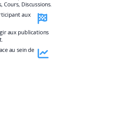
s, Cours, Discussions.
rticipant aux
gir aux publications
.
lace au sein de