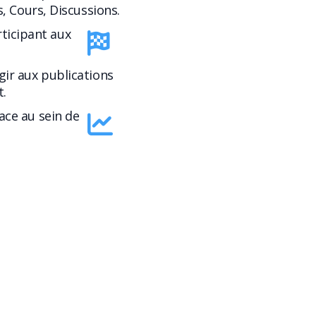
s, Cours, Discussions.
rticipant aux
gir aux publications
.
lace au sein de