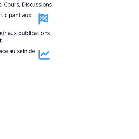
s, Cours, Discussions.
rticipant aux
gir aux publications
.
lace au sein de