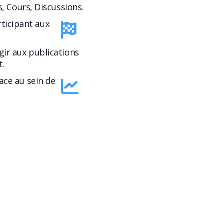
s, Cours, Discussions.
rticipant aux
gir aux publications
.
lace au sein de